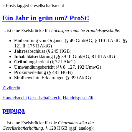
» Posts tagged Gesellschaftsrecht
Ein Jahr in grün um? ProSt!
... ist eine Eselsbrücke für
höchstpersönliche Handelsgeschäfte
:
Ein
berufung von Organen (§ 49 GmbHG, § 110 II AktG, §§
121 II, 175 II AktG)
Jahr
esabschluss (§ 245 HGB)
In
habilitätserklärung (§§ 39 III GmbHG, 81 III AktG)
Grün
dungsbericht (§ 32 I AktG)
Um
wandlungsbericht (§§ 8, 127, 192 UmwG)
Pro
kuraerteilung (§ 48 I HGB)
St
rafbewehrte Erklärungen (§ 399 AktG)
Zivilrecht
Handelsrecht
Gesellschaftsrecht
Handelsgeschäft
pupuga
... ist eine Eselsbrücke für die
Charakteristika der
Gesellschafterhaftung
, § 128 HGB (ggf. analog):