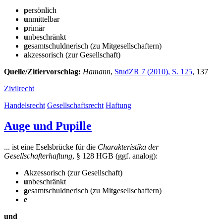
p
ersönlich
u
nmittelbar
p
rimär
u
nbeschränkt
g
esamtschuldnerisch (zu Mitgesellschaftern)
a
kzessorisch (zur Gesellschaft)
Quelle/Zitiervorschlag:
Hamann
,
StudZR 7 (2010), S. 125
, 137
Zivilrecht
Handelsrecht
Gesellschaftsrecht
Haftung
Auge und Pupille
... ist eine Eselsbrücke für die
Charakteristika der
Gesellschafterhaftung
, § 128 HGB (ggf. analog):
A
kzessorisch (zur Gesellschaft)
u
nbeschränkt
g
esamtschuldnerisch (zu Mitgesellschaftern)
e
und