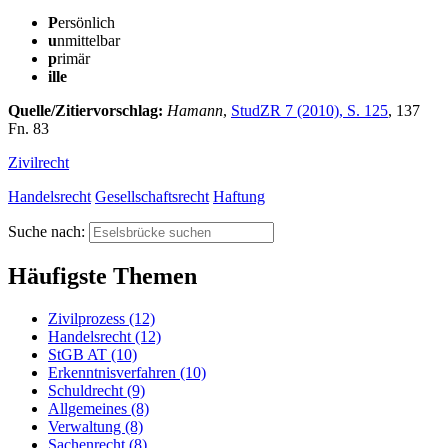
P
ersönlich
u
nmittelbar
p
rimär
ille
Quelle/Zitiervorschlag:
Hamann
,
StudZR 7 (2010), S. 125
, 137
Fn. 83
Zivilrecht
Handelsrecht
Gesellschaftsrecht
Haftung
Suche nach:
Häufigste Themen
Zivilprozess (12)
Handelsrecht (12)
StGB AT (10)
Erkenntnisverfahren (10)
Schuldrecht (9)
Allgemeines (8)
Verwaltung (8)
Sachenrecht (8)