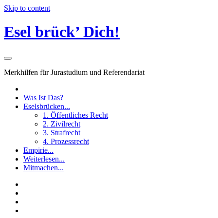
Skip to content
Esel brück’ Dich!
Merkhilfen für Jurastudium und Referendariat
Was Ist Das?
Eselsbrücken...
1. Öffentliches Recht
2. Zivilrecht
3. Strafrecht
4. Prozessrecht
Empirie...
Weiterlesen...
Mitmachen...